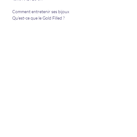
Comment entretenir ses bijoux
Qu'est-ce que le Gold Filled ?
Mon compte
Fidélité
FAQ
Contact
CGV
Mentions légales