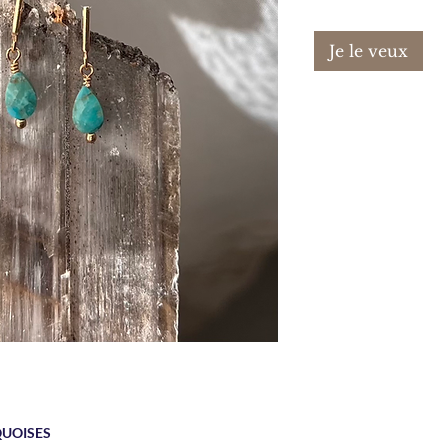
Je le veux
QUOISES