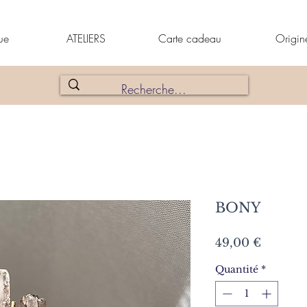
ue
ATELIERS
Carte cadeau
Origin
BONY
Prix
49,00 €
Quantité
*