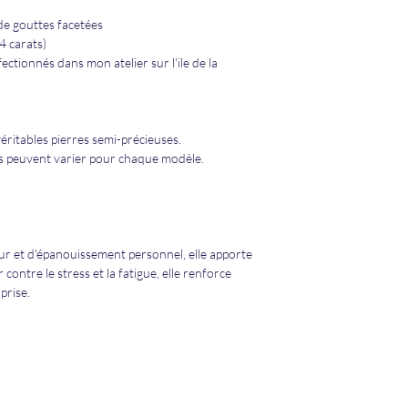
e gouttes facetées
 carats)
fectionnés dans mon atelier sur l'ile de la
véritables pierres semi-précieuses.
es peuvent varier pour chaque modèle.
eur et d'épanouissement personnel, elle apporte
 contre le stress et la fatigue, elle renforce
-prise.