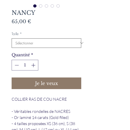
NANCY
Prix
65,00 €
Taille
*
Quantité
*
Je le veux
COLLIER RAS DE COU NACRE
- Véritables rondelles de NACRES
- Or laminé 14 carats (Gold filled)
- 4 tailles proposées XS (36 cm), S (38
cm), M (40 cm), L (42 cm) ou XL (44 cm)