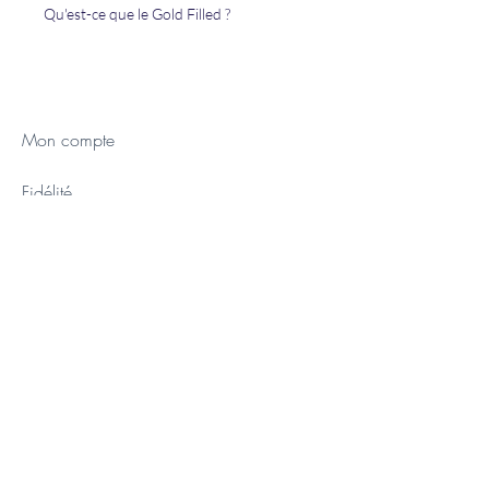
Qu'est-ce que le Gold Filled ?
Mon compte
Fidélité
FAQ
Contact
CGV
Mentions légales
Nos partenaires