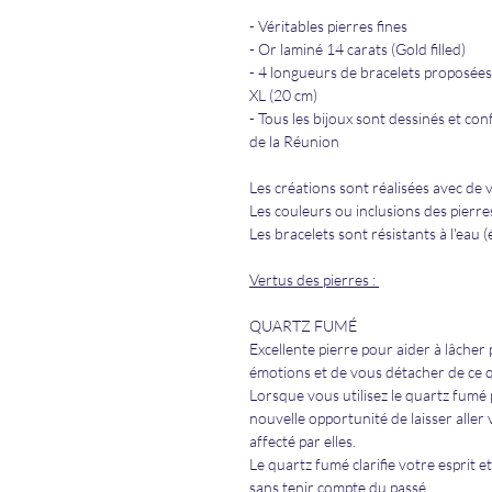
- Véritables pierres fines
- Or laminé 14 carats (Gold filled)
- 4 longueurs de bracelets proposées 
XL (20 cm)
- Tous les bijoux sont dessinés et con
de la Réunion
Les créations sont réalisées avec de v
Les couleurs ou inclusions des pierr
Les bracelets sont résistants à l'eau 
Vertus des pierres :
QUARTZ FUMÉ
Excellente pierre pour aider à lâcher p
émotions et de vous détacher de ce qu
Lorsque vous utilisez le quartz fumé
nouvelle opportunité de laisser alle
affecté par elles.
Le quartz fumé clarifie votre esprit 
sans tenir compte du passé.