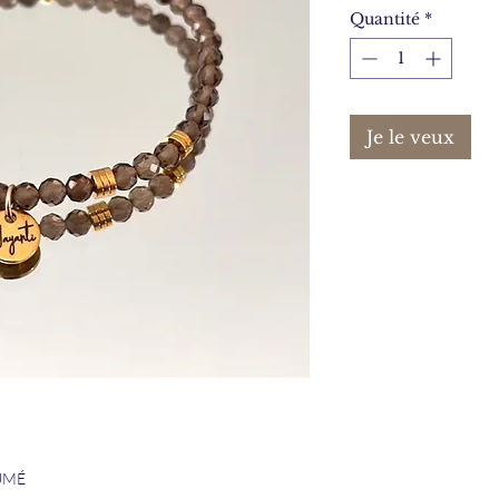
Quantité
*
Je le veux
UMÉ