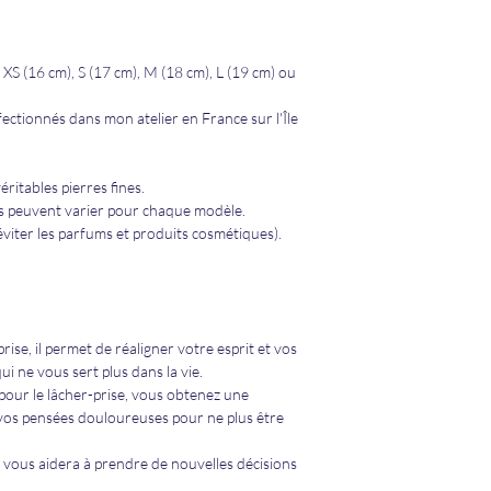
XS (16 cm), S (17 cm), M (18 cm), L (19 cm) ou
fectionnés dans mon atelier en France sur l'Île
éritables pierres fines
.
es peuvent varier pour chaque modèle.
(éviter les parfums et produits cosmétiques).
rise, il permet de réaligner votre esprit et vos
i ne vous sert plus dans la vie.
 pour le lâcher-prise, vous obtenez une
r vos pensées douloureuses pour ne plus être
et vous aidera à prendre de nouvelles décisions