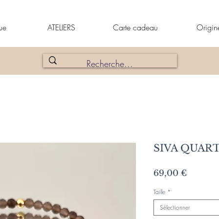
ue
ATELIERS
Carte cadeau
Origin
SIVA QUAR
Prix
69,00 €
Taille
*
Sélectionner